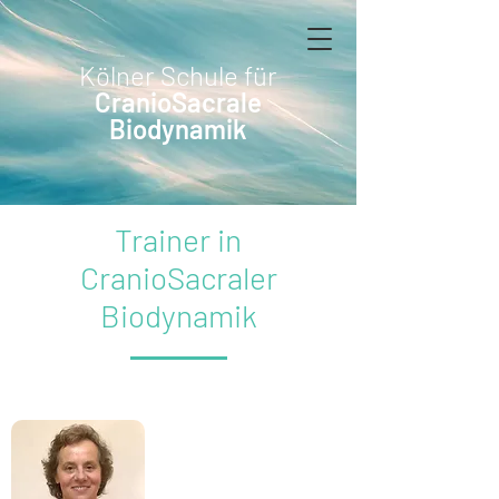
Kölner Schule für
CranioSacrale
Biodynamik
Trainer in
CranioSacraler
Biodynamik