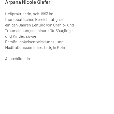
Arpana Nicole Giefer
Heilpraktikerin, seit 1993 im
therapeutischen Bereich tätig, seit
einigen Jahren Leitung von Cranio- und
Traumalösungsseminare für Säuglinge
und Kinder, sowie
Persönlichkeisentwicklungs- und
Meditationsseminare, tätig in Köln
Ausgebildet in
Atemtherapie
Rebalancing
CranioSacral Balancing
(B. Tschumi-
Gemin, K.
Gemin) ,
Biodynamische
CranioSacral
Therapie (
S. F
uhrmann-
Bailes, M. Mokrus
nach Frankl
y
n Sills)
TCM, Einblicke in verschiedene Formen
der Psychotherapie
Traumaarbeit nach Peter