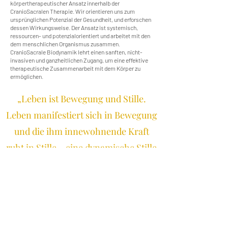
körpertherapeutischer Ansatz innerhalb der
CranioSacralen Therapie. Wir orientieren uns zum
ursprünglichen Potenzial der Gesundheit, und erforschen
dessen Wirkungsweise. Der Ansatz ist systemisch,
ressourcen- und potenzialorientiert und arbeitet mit den
dem menschlichen Organismus zusammen.
CranioSacrale Biodynamik lehrt einen sanften, nicht-
invasiven und ganzheitlichen Zugang, um eine effektive
therapeutische Zusammenarbeit mit dem Körper zu
ermöglichen.
„Leben ist Bewegung und Stille.
Leben manifestiert sich in Bewegung
und die ihm innewohnende Kraft
ruht in Stille – eine dynamische Stille
voller Potenzial, die man, genau wie
Bewegung, zu erspüren lernen
kann.“
– DR. ROLLIN E. BECKER –