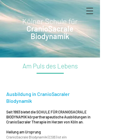
Kölner Schule für
CranioSacrale
Biodynamik
Am Puls des Lebens
Ausbildung in CranioSacraler
Biodynamik
Seit 1993 bietet die SCHULE FÜR CRANIOSACRALE
BIODYNAMIK körper­thera­peu­tische Ausbildungen in
Cranio­Sacraler Therapie im Herzen von Köln an.
Heilung am Ursprung
CranioSacrale Biodynamik (CSB) ist ein